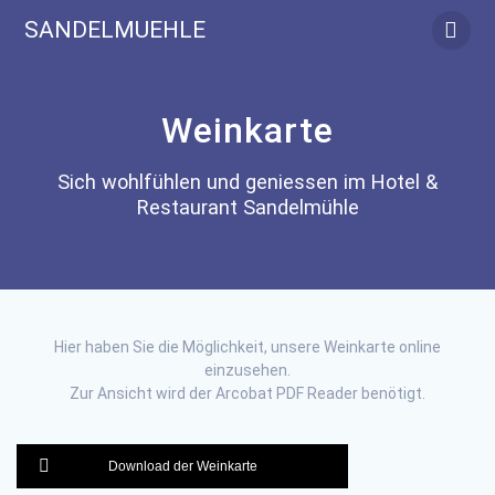
Skip
SANDELMUEHLE
to
content
Weinkarte
Sich wohlfühlen und geniessen im Hotel &
Restaurant Sandelmühle
Hier haben Sie die Möglichkeit, unsere Weinkarte online
einzusehen.
Zur Ansicht wird der Arcobat PDF Reader benötigt.
Download der Weinkarte