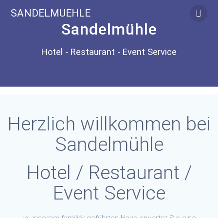
Skip
SANDELMUEHLE
to
Sandelmühle
content
Hotel - Restaurant - Event Service
Herzlich willkommen bei
Sandelmühle
Hotel / Restaurant /
Event Service
In unserem familiär geführten Haus erwartet Sie eine